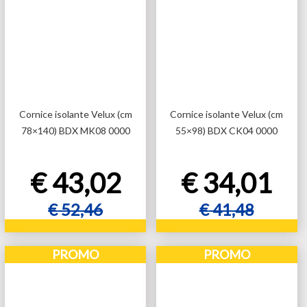
Cornice isolante Velux (cm
Cornice isolante Velux (cm
78×140) BDX MK08 0000
55×98) BDX CK04 0000
€
43,02
€
34,01
€
52,46
€
41,48
Aggiungi al carrello
Aggiungi al carrello
PROMO
PROMO
Aggiungi al carrello
Aggiungi al carrello