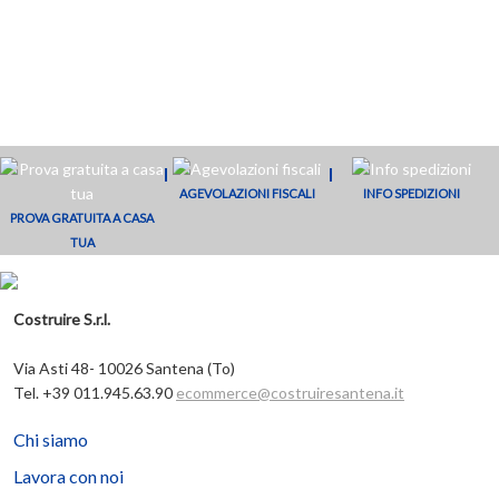
BDX MK06
BDX BK04
BDX SK01
BDX FK08
0000
0000
0000
0000
€
50,02
€
41,48
€
57,34
€
50,02
Aggiungi al
Aggiungi al
Aggiungi al
Aggiungi al
carrello
carrello
carrello
carrello
AGEVOLAZIONI FISCALI
INFO SPEDIZIONI
PROVA GRATUITA A CASA
TUA
Costruire S.r.l.
Via Asti 48- 10026 Santena (To)
Tel. +39 011.945.63.90
ecommerce@costruiresantena.it
Chi siamo
Lavora con noi