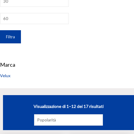
Min
Prezzo
Max
Filtra
Marca
Velux
Visualizzazione di 1–12 dei 17 risultati