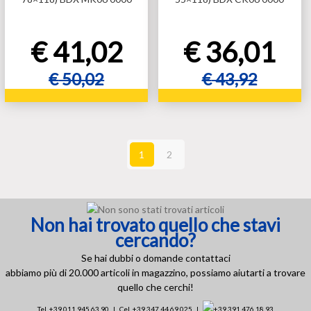
€
41,02
€
36,01
€
50,02
€
43,92
Aggiungi al carrello
Aggiungi al carrello
Aggiungi al carrello
Aggiungi al carrello
1
2
Non hai trovato quello che stavi
cercando?
Se hai dubbi o domande contattaci
abbiamo più di 20.000 articoli in magazzino, possiamo aiutarti a trovare
quello che cerchi!
Tel. +39 011.945.63.90 | Cel. +39 347.44.69.025 |
+39 391.476.18.93