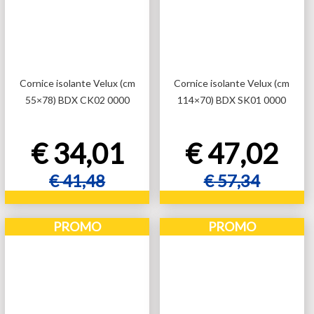
Cornice isolante Velux (cm
Cornice isolante Velux (cm
55×78) BDX CK02 0000
114×70) BDX SK01 0000
€
34,01
€
47,02
€
41,48
€
57,34
Aggiungi al carrello
Aggiungi al carrello
PROMO
PROMO
Aggiungi al carrello
Aggiungi al carrello