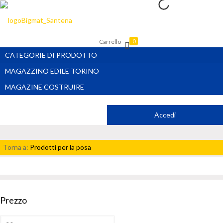
Carrello
0
CATEGORIE DI PRODOTTO
MAGAZZINO EDILE TORINO
MAGAZINE COSTRUIRE
Accedi
Torna a:
Prodotti per la posa
Prezzo
Prezzo