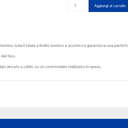
Cornice
Aggiungi al carrello
isolante
Velux
(cm
114x140)
BDX
SK08
ermici, isola il telaio a livello termico e acustico e garantisce una perfet
0000
quantità
del foro.
iaio zincato a caldo, su un controtelaio realizzato in opera..