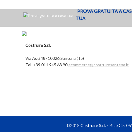
Aggiungi al carrello
PROVA GRATUITA A CA
TUA
Costruire S.r.l.
Via Asti 48- 10026 Santena (To)
Tel. +39 011.945.63.90
ecommerce@costruiresantena.it
©2018 Costruire S.r.l. - P.I. e C.F.