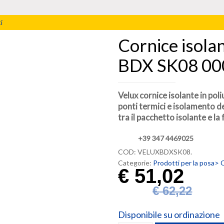
i
Cornice isola
BDX SK08 00
Velux cornice isolante in pol
ponti termici e isolamento d
tra il pacchetto isolante e la 
+39 347 4469025
COD:
VELUXBDXSK08
.
Categorie:
Prodotti per la posa>
C
€
51,02
€
62,22
Disponibile su ordinazione