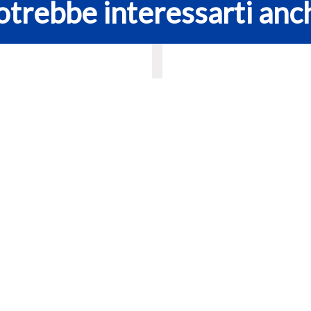
otrebbe interessarti anc
ice isolante Velux (cm
Cornice isolante Vel
118) BDX CK06 0000
114×118) BDX SK06
€
36,01
€
48,02
€
43,92
€
58,56