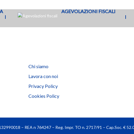
Aggiungi al carrello
Aggiungi al carrello
SA
AGEVOLAZIONI FISCALI
Chi siamo
Lavora con noi
Privacy Policy
Cookies Policy
 06132990018 – REA n 764247 – Reg. Impr. TO n. 2717/91 – Cap.Soc. € 52.00