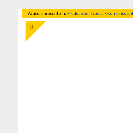
Articolo presente in:
Prodotti per la posa>
Cornici isolant