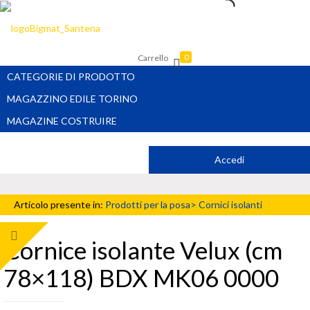
Carrello
0
CATEGORIE DI PRODOTTO
MAGAZZINO EDILE TORINO
MAGAZINE COSTRUIRE
Accedi
Articolo presente in:
Prodotti per la posa>
Cornici isolanti
Cornice isolante Velux (cm
78×118) BDX MK06 0000