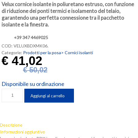
Velux cornice isolante in poliuretano estruso, con funzione
di riduzione dei ponti termici e isolamento del telaio,
garantendo una perfetta connessione tra il pacchetto
isolante e la finestra.
+39 347 4469025
COD:
VELUXBDXMK06
.
Categorie:
Prodotti per la posa>
Cornici isolanti
€
41,02
€
50,02
Disponibile su ordinazione
Cornice
Aggiungi al carrello
isolante
Velux
(cm
78x118)
Descrizione
BDX
Informazioni aggiuntive
MK06