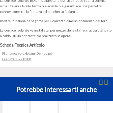
La cornice isolante BDX in poliuretano estruso riduce i ponti termici,
0000
isola il telaio a livello termico e acustico e garantisce una perfetta
quantità
connessione tra la finestra e il pacchetto isolante.
Inoltre, funziona da sagoma per il corretto dimensionamento del foro.
La cornice isolante va installata, per mezzo delle staffe in acciaio zincato
a caldo, su un controtelaio realizzato in opera..
Scheda Tecnica Articolo
Filename: veluxbdxmk06_tec.pdf
File Size: 372.82kB
Potrebbe interessarti anche