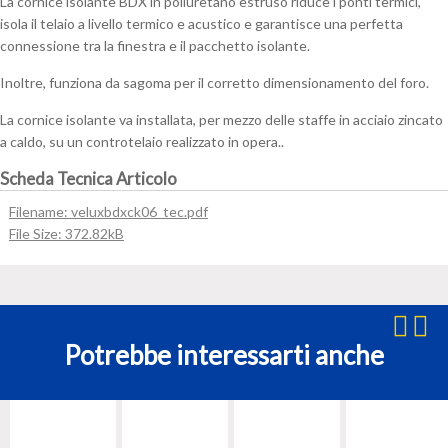
La cornice isolante BDX in poliuretano estruso riduce i ponti termici,
0000
isola il telaio a livello termico e acustico e garantisce una perfetta
quantità
connessione tra la finestra e il pacchetto isolante.
Inoltre, funziona da sagoma per il corretto dimensionamento del foro.
La cornice isolante va installata, per mezzo delle staffe in acciaio zincato
a caldo, su un controtelaio realizzato in opera..
Scheda Tecnica Articolo
Filename: veluxbdxck06_tec.pdf
File Size: 372.82kB
Potrebbe interessarti anche