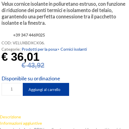
Velux cornice isolante in poliuretano estruso, con funzione
di riduzione dei ponti termici e isolamento del telaio,
garantendo una perfetta connessione tra il pacchetto
isolante e la finestra.
+39 347 4469025
COD:
VELUXBDXCK06
.
Categorie:
Prodotti per la posa>
Cornici isolanti
€
36,01
€
43,92
Disponibile su ordinazione
Cornice
Aggiungi al carrello
isolante
Velux
(cm
55x118)
Descrizione
BDX
Informazioni aggiuntive
CK06