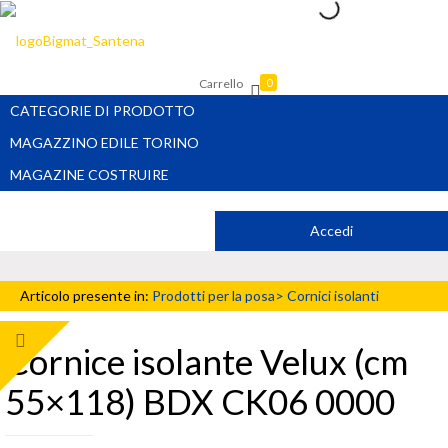
Carrello
0
CATEGORIE DI PRODOTTO
MAGAZZINO EDILE TORINO
MAGAZINE COSTRUIRE
Accedi
Articolo presente in:
Prodotti per la posa>
Cornici isolanti
Cornice isolante Velux (cm
55×118) BDX CK06 0000