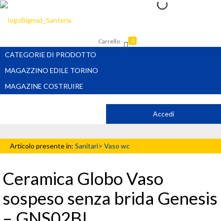
Carrello
0
CATEGORIE DI PRODOTTO
MAGAZZINO EDILE TORINO
MAGAZINE COSTRUIRE
Accedi
Articolo presente in:
Sanitari>
Vaso wc
Ceramica Globo Vaso
sospeso senza brida Genesis
– GNS02BI