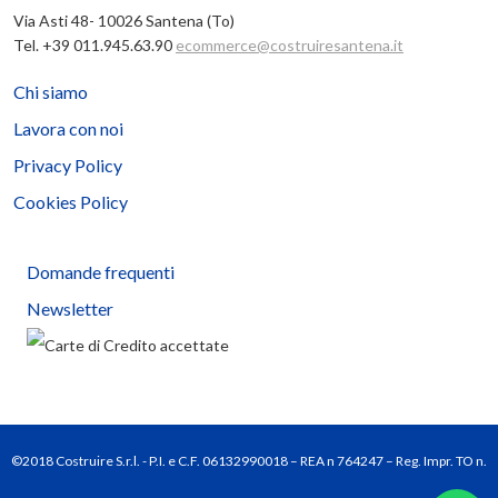
Via Asti 48- 10026 Santena (To)
Tel. +39 011.945.63.90
ecommerce@costruiresantena.it
Chi siamo
Lavora con noi
Privacy Policy
Cookies Policy
Domande frequenti
Newsletter
©2018 Costruire S.r.l. - P.I. e C.F. 06132990018 – REA n 764247 – Reg. Impr. TO n.