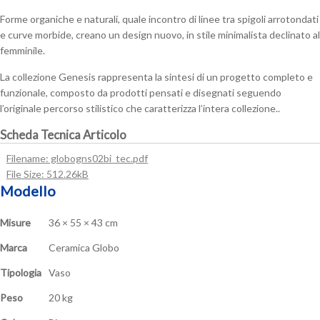
quantità
Forme organiche e naturali, quale incontro di linee tra spigoli arrotondati
e curve morbide, creano un design nuovo, in stile minimalista declinato al
femminile.
La collezione Genesis rappresenta la sintesi di un progetto completo e
funzionale, composto da prodotti pensati e disegnati seguendo
l’originale percorso stilistico che caratterizza l’intera collezione..
Scheda Tecnica Articolo
Filename: globogns02bi_tec.pdf
File Size: 512.26kB
Modello
Misure
36 × 55 × 43 cm
Marca
Ceramica Globo
Tipologia
Vaso
Peso
20 kg