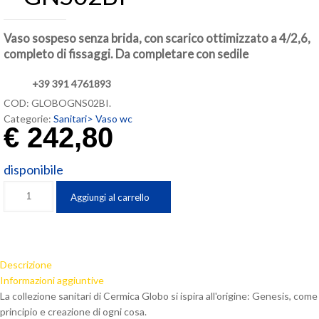
Vaso sospeso senza brida, con scarico ottimizzato a 4/2,6,
completo di fissaggi. Da completare con sedile
+39 391 4761893
COD:
GLOBOGNS02BI
.
Categorie:
Sanitari>
Vaso wc
€
242,80
disponibile
Ceramica
Aggiungi al carrello
Globo
Vaso
sospeso
senza
Descrizione
brida
Informazioni aggiuntive
Genesis
La collezione sanitari di Cermica Globo si ispira all'origine: Genesis, come
-
principio e creazione di ogni cosa.
GNS02BI