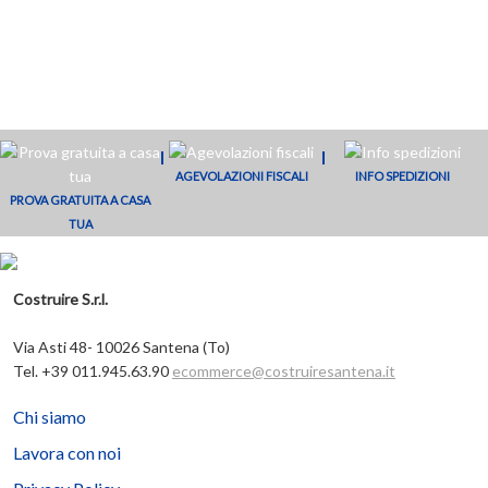
€
347,00
€
426,90
€
445,30
€
146
Ceramica
con sedile
Aquablade
senza brid
Globo
rallentato
e sedile
Grace –
Stone
Ideal
slim Ideal
GRS03BI
ST004BI
Standard
Standard
Aggiungi al
Aggiungi al
Aggiungi al
Aggiungi al
Connect
Connect
E0493
E0525
carrello
carrello
carrello
carrello
AGEVOLAZIONI FISCALI
INFO SPEDIZIONI
PROVA GRATUITA A CASA
TUA
Costruire S.r.l.
Via Asti 48- 10026 Santena (To)
Tel. +39 011.945.63.90
ecommerce@costruiresantena.it
Chi siamo
Lavora con noi