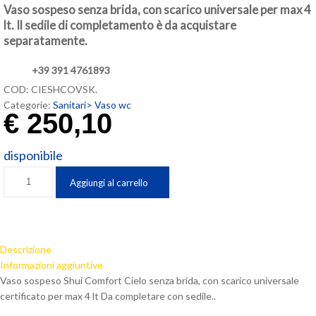
Vaso sospeso senza brida, con scarico universale per max 4
lt. Il sedile di completamento è da acquistare
separatamente.
+39 391 4761893
COD:
CIESHCOVSK
.
Categorie:
Sanitari>
Vaso wc
€
250,10
disponibile
Vaso
Aggiungi al carrello
sospeso
Cielo
Shui
Comfort
Descrizione
SHCOVS
Informazioni aggiuntive
quantità
Vaso sospeso Shui Comfort Cielo senza brida, con scarico universale
certificato per max 4 lt Da completare con sedile..