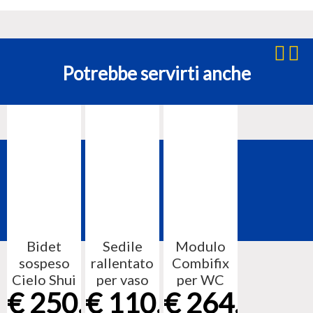
Potrebbe servirti anche
Bidet
Sedile
Modulo
sospeso
rallentato
Combifix
Cielo Shui
per vaso
per WC
€
250,10
€
110,90
€
264,80
Comfort
Cielo Shui
sospeso