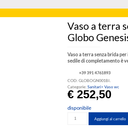
Vaso a terra 
Globo Genes
Vaso a terra senza brida per i
sedile di completamento è 
+39 391 4761893
COD:
GLOBOGN001BI
.
Categorie:
Sanitari>
Vaso wc
€
252,50
disponibile
Vaso
Aggiungi al carrello
a
terra