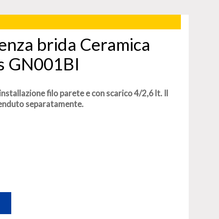
senza brida Ceramica
is GN001BI
nstallazione filo parete e con scarico 4/2,6 lt. Il
venduto separatamente.