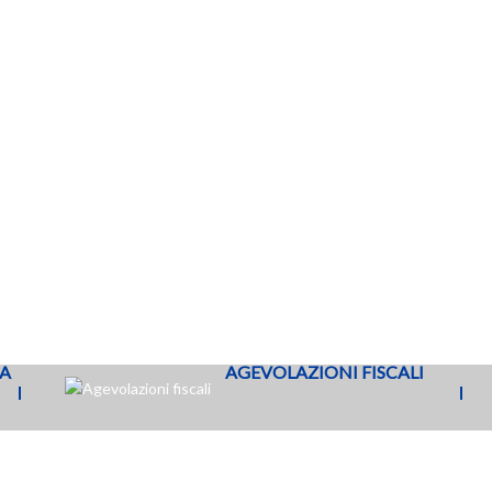
ica Globo Vaso a terra
Vaso a terra con sc
 brida Grace – GR003BI
Aquablade e sedile sli
Standard Connect 
€
140,30
€
445,3
Aggiungi al carrello
Aggiungi al carrello
SA
AGEVOLAZIONI FISCALI