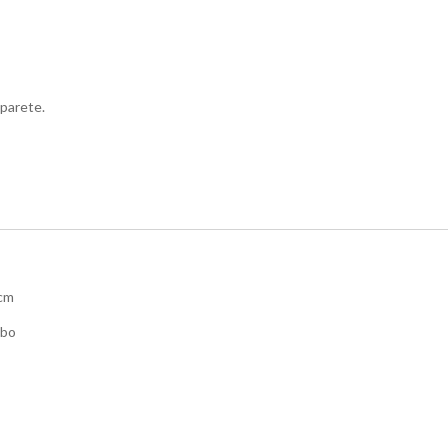
senza
brida
Ceramica
Globo
 parete.
Genesis
GN001BI
quantità
 cm
obo