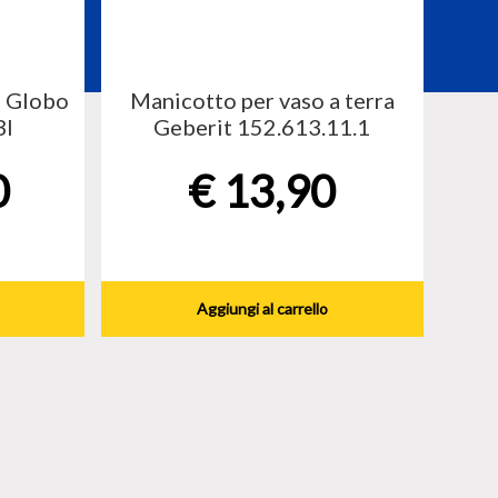
a Globo
Manicotto per vaso a terra
BI
Geberit 152.613.11.1
0
€
13,90
Aggiungi al carrello