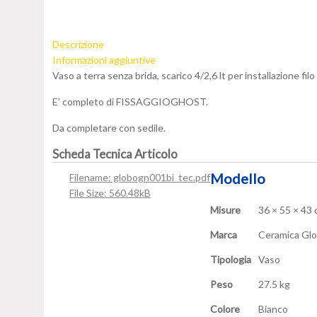
Descrizione
Informazioni aggiuntive
Vaso a terra senza brida, scarico 4/2,6 lt per installazione filo
E’ completo di FISSAGGIOGHOST.
Da completare con sedile.
Scheda Tecnica Articolo
Modello
Filename: globogn001bi_tec.pdf
File Size: 560.48kB
Misure
36 × 55 × 43
Marca
Ceramica Gl
Tipologia
Vaso
Peso
27.5 kg
Colore
Bianco