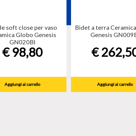
le soft close per vaso
Bidet a terra Ceramic
amica Globo Genesis
Genesis GN009
GN020BI
€
98,80
€
262,5
Aggiungi al carrello
Aggiungi al carrello