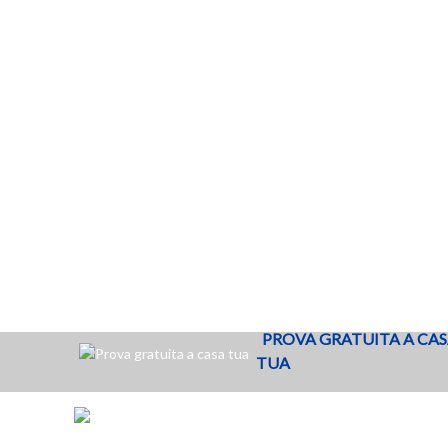
Ceramica Globo Vaso sospeso
Ceram
senza brida Grace – GRS03BI
senza
€
146,40
Aggiungi al carrello
PROVA GRATUITA A CA
TUA