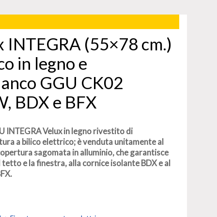
ux INTEGRA (55×78 cm.)
ico in legno e
bianco GGU CK02
, BDX e BFX
GU INTEGRA Velux in legno rivestito di
ura a bilico elettrico; è venduta unitamente al
opertura sagomata in alluminio, che garantisce
 tetto e la finestra, alla cornice isolante BDX e al
BFX.