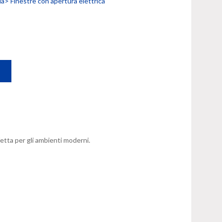
lda>
Finestre con apertura elettrica
fetta per gli ambienti moderni.