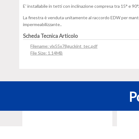
E' installabile in tetti con inclinazione compresa tra 15° e 90°
La finestra è venduta unitamente al raccordo EDW per manti di 
impermeabilizzante..
Scheda Tecnica Articolo
Filename: vlx55x78guckint_tec.pdf
File Size: 1.14MB
P