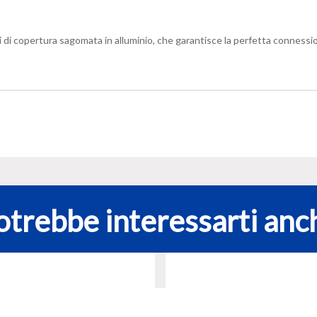
007021+
.
EDW,
copertura sagomata in alluminio, che garantisce la perfetta connessione tr
BDX
e
BFX
quantità
otrebbe interessarti anc