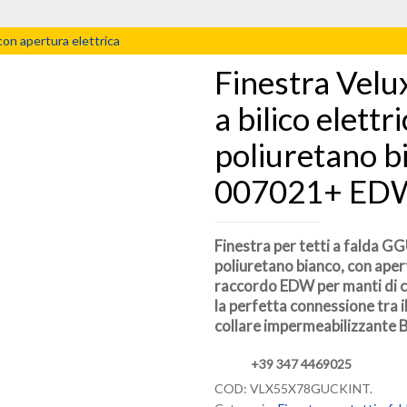
con apertura elettrica
Finestra Vel
a bilico elettr
poliuretano 
007021+ EDW
Finestra per tetti a falda G
poliuretano bianco, con apert
raccordo EDW per manti di c
la perfetta connessione tra il
collare impermeabilizzante 
+39 347 4469025
COD:
VLX55X78GUCKINT
.