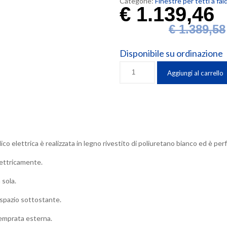
Categorie:
Finestre per tetti a fa
€
1.139,46
€
1.389,58
Disponibile su ordinazione
Finestra
Aggiungi al carrello
Velux
INTEGRA
(55x78
cm.)
a
bilico
o elettrica è realizzata in legno rivestito di poliuretano bianco ed è per
elettrico
in
lettricamente.
legno
e
 sola.
poliuretano
o spazio sottostante.
bianco
GGU
 temprata esterna.
CK02