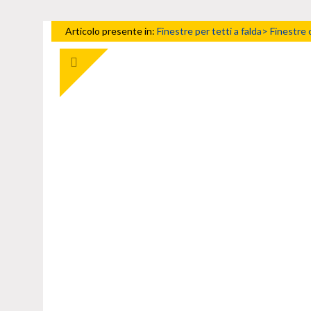
Articolo presente in:
Finestre per tetti a falda>
Finestre 