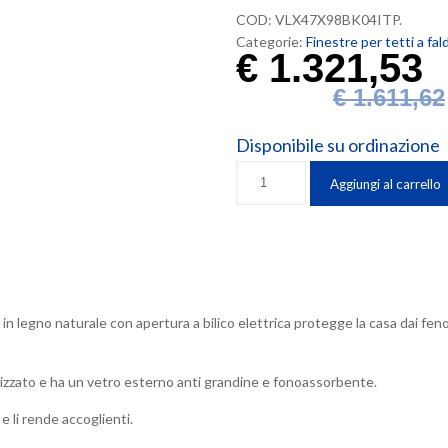
COD:
VLX47X98BK04ITP
.
Categorie:
Finestre per tetti a fa
€
1.321,53
€
1.611,62
Disponibile su ordinazione
Finestra
Aggiungi al carrello
Velux
INTEGRA
Tripla
Protezione
(47x98
cm.)
n legno naturale con apertura a bilico elettrica protegge la casa dai fen
a
bilico
elettrico
lizzato e ha un vetro esterno anti grandine e fonoassorbente.
con
finitura
 e li rende accoglienti.
interna