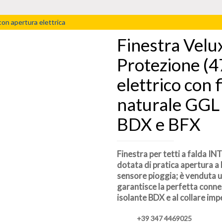
con apertura elettrica
Finestra Vel
Protezione (47
elettrico con 
naturale GG
BDX e BFX
Finestra per tetti a falda I
dotata di pratica apertura a 
sensore pioggia; è venduta u
garantisce la perfetta conness
isolante BDX e al collare im
+39 347 4469025