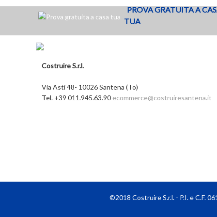
PROVA GRATUITA A CA
TUA
Costruire S.r.l.
Via Asti 48- 10026 Santena (To)
Tel. +39 011.945.63.90
ecommerce@costruiresantena.it
©2018 Costruire S.r.l. - P.I. e C.F.