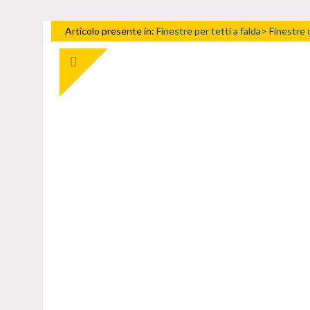
Articolo presente in:
Finestre per tetti a falda>
Finestre 