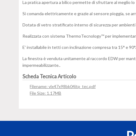
La pratica apertura a bilico permette di sfruttare al meglio l
Si comanda elettricamente e grazie al sensore pioggia, se arri
Dotata di vetro stratificato interno di sicurezza per ambient
Realizzata con sistema ThermoTecnology™ per implementare le
E' installabile in tetti con inclinazione compresa tra 15° e 90°
La finestra è venduta unitamente al raccordo EDW per manti di 
impermeabilizzante..
Scheda Tecnica Articolo
Filename: vlx47x98bk04itp_tec.pdf
File Size: 1.17MB