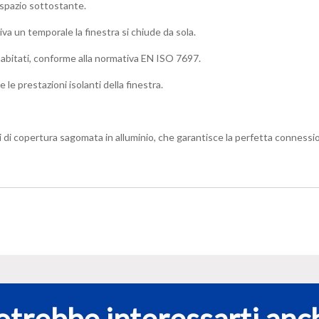
o spazio sottostante.
in
legno
va un temporale la finestra si chiude da sola.
naturale
GGL
i abitati, conforme alla normativa EN ISO 7697.
BK04
 prestazioni isolanti della finestra.
308621
+
.
EDW,
BDX
copertura sagomata in alluminio, che garantisce la perfetta connessione tr
e
BFX
quantità