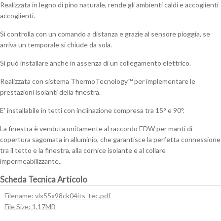
in
Realizzata in legno di pino naturale, rende gli ambienti caldi e accoglienti
legno
accoglienti.
naturale
Si controlla con un comando a distanza e grazie al sensore pioggia, se
GGL
arriva un temporale si chiude da sola.
CK04
308630+
Si può installare anche in assenza di un collegamento elettrico.
EDW,
BDX
Realizzata con sistema ThermoTecnology™ per implementare le
e
prestazioni isolanti della finestra.
BFX
E' installabile in tetti con inclinazione compresa tra 15° e 90°.
quantità
La finestra è venduta unitamente al raccordo EDW per manti di
copertura sagomata in alluminio, che garantisce la perfetta connessione
tra il tetto e la finestra, alla cornice isolante e al collare
impermeabilizzante..
Scheda Tecnica Articolo
Filename: vlx55x98ck04its_tec.pdf
File Size: 1.17MB