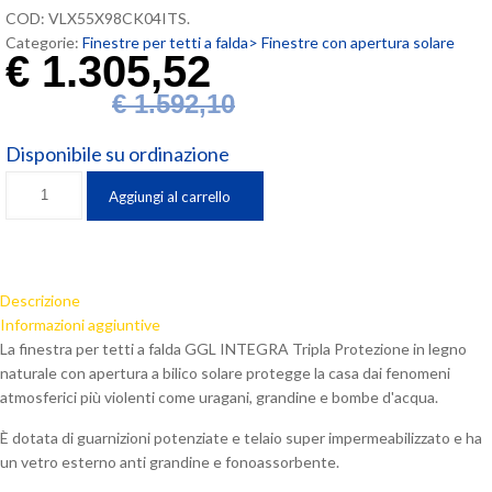
COD:
VLX55X98CK04ITS
.
Categorie:
Finestre per tetti a falda>
Finestre con apertura solare
€
1.305,52
€
1.592,10
Disponibile su ordinazione
Finestra
Aggiungi al carrello
Velux
INTEGRA
Tripla
Protezione
Descrizione
(55x98
Informazioni aggiuntive
cm.)
La finestra per tetti a falda GGL INTEGRA Tripla Protezione in legno
a
naturale con apertura a bilico solare protegge la casa dai fenomeni
bilico
atmosferici più violenti come uragani, grandine e bombe d'acqua.
solare
con
È dotata di guarnizioni potenziate e telaio super impermeabilizzato e ha
finitura
un vetro esterno anti grandine e fonoassorbente.
interna