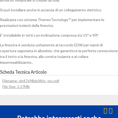
arriva un temporale si chiude da sola.
BK04
308630
Si può installare anche in assenza di un collegamento elettrico.
+
EDW,
Realizzata con sistema ThermoTecnology™ per implementare le
BDX
prestazioni isolanti della finestra.
e
E' installabile in tetti con inclinazione compresa tra 15° e 90°.
BFX
quantità
La finestra è venduta unitamente al raccordo EDW per manti di
copertura sagomata in alluminio, che garantisce la perfetta connessione
tra il tetto e la finestra, alla cornice isolante e al collare
impermeabilizzante..
Scheda Tecnica Articolo
Filename: vlx47x98bk04its_tec.pdf
File Size: 1.17MB