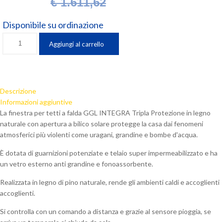
€
1.611,62
Disponibile su ordinazione
Finestra
Aggiungi al carrello
Velux
INTEGRA
Tripla
Protezione
Descrizione
(47x98
Informazioni aggiuntive
cm.)
La finestra per tetti a falda GGL INTEGRA Tripla Protezione in legno
a
naturale con apertura a bilico solare protegge la casa dai fenomeni
bilico
atmosferici più violenti come uragani, grandine e bombe d'acqua.
solare
con
È dotata di guarnizioni potenziate e telaio super impermeabilizzato e ha
finitura
un vetro esterno anti grandine e fonoassorbente.
interna
in
Realizzata in legno di pino naturale, rende gli ambienti caldi e accoglienti
legno
accoglienti.
naturale
Si controlla con un comando a distanza e grazie al sensore pioggia, se
GGL