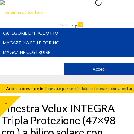
Carrello
0
CATEGORIE DI PRODOTTO
MAGAZZINO EDILE TORINO
MAGAZINE COSTRUIRE
Accedi
Articolo presente in:
Finestre per tetti a falda>
Finestre con apertur
solare
Finestra Velux INTEGRA
Tripla Protezione (47×98
cm.) a bilico solare con