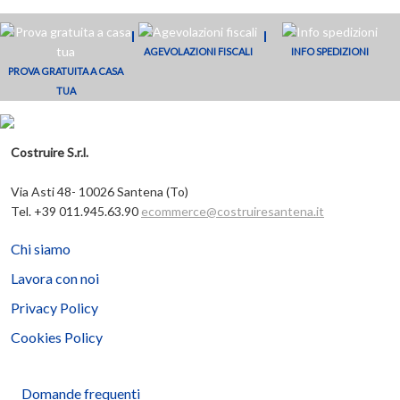
interna in
interna in
poliuretano
interna in
legno
legno
bianco
legno
carrello
carrello
carrello
carrello
AGEVOLAZIONI FISCALI
INFO SPEDIZIONI
naturale
naturale
GGU FK06
naturale
PROVA GRATUITA A CASA
GGL PK06
GGL FK06
008630+
GGL SK06
TUA
308630+
308630+
EDW, BDX
308630+
EDW, BDX
EDW, BDX
e BFX
EDW, BDX
e BFX
e BFX
e BFX
Costruire S.r.l.
Via Asti 48- 10026 Santena (To)
Tel. +39 011.945.63.90
ecommerce@costruiresantena.it
Chi siamo
Lavora con noi
Privacy Policy
Cookies Policy
Domande frequenti